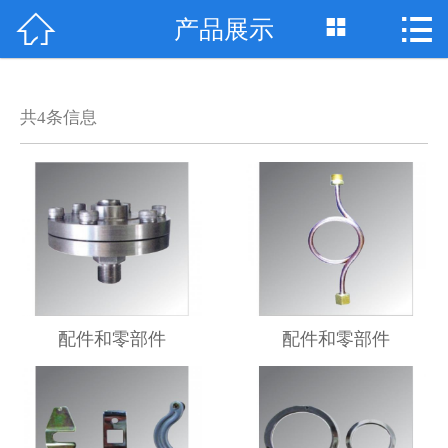



产品展示
网站首页

关于我们
共
4
条信息
最新资讯
产品展示
技术支持
案例展示
资质荣誉
配件和零部件
配件和零部件
联系我们
English